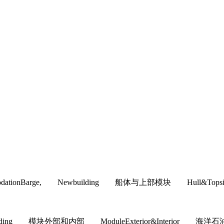
commodationBarge, Newbuilding 船体与上部模块 H
building 模块外部和内部 ModuleExterior&Interior 海洋石油工