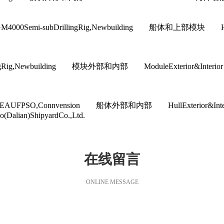
M4000Semi-subDrillingRig,Newbuilding 船体和
illingRig,Newbuilding 模块外部和内部 ModuleExteri
EAUFPSO,Connvension 船体外部和内部 HullExter
Dalian)ShipyardCo.,Ltd.
在线留言
ONLINE MESSAGE