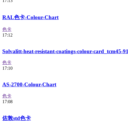
17:13
RAL色卡-Colour-Chart
色卡
17:12
Solvalitt-heat-resistant-coatings-colour-card_tcm45-9
色卡
17:10
AS-2700-Colour-Chart
色卡
17:08
佐敦std色卡