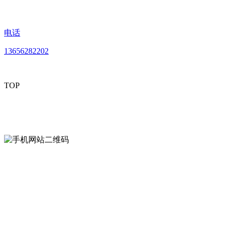
电话
13656282202
TOP
mobiles website QR code
手机网站二维码
Contact us
联系方式
南通LUTUBE免费下载贸易有限公司