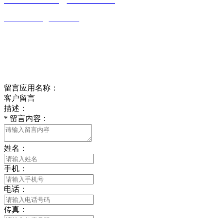
0513-86150020
13656282202
（吴先生）
wulim1985@126.com
江苏省南通市平潮镇振兴路2号-44
Online message
在线留言
留言应用名称：
客户留言
描述：
*
留言内容：
姓名：
手机：
电话：
传真：