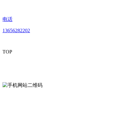
电话
13656282202
TOP
mobiles website QR code
手机网站二维码
Contact us
联系方式
南通LUTUBE免费下载贸易有限公司
0513-86150020
13656282202
（吴先生）