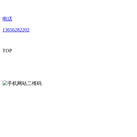
电话
13656282202
TOP
mobiles website QR code
手机网站二维码
Contact us
联系方式
南通LUTUBE免费下载贸易有限公司
0513-86150020
13656282202
（吴先生）