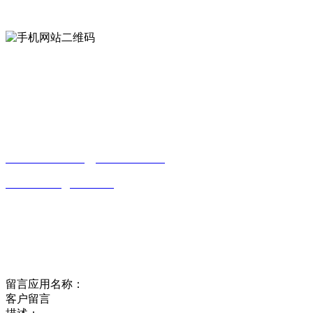
手机网站二维码
Contact us
联系方式
南通LUTUBE免费下载贸易有限公司
0513-86150020
13656282202
（吴先生）
wulim1985@126.com
江苏省南通市平潮镇振兴路2号-44
Online message
在线留言
留言应用名称：
客户留言