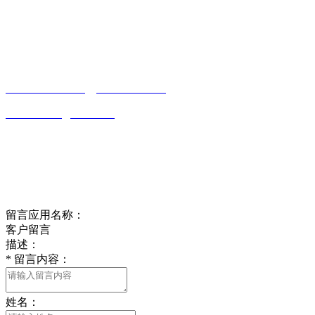
联系方式
南通LUTUBE免费下载贸易有限公司
0513-86150020
13656282202
（吴先生）
wulim1985@126.com
江苏省南通市平潮镇振兴路2号-44
Online message
在线留言
留言应用名称：
客户留言
描述：
*
留言内容：
姓名：